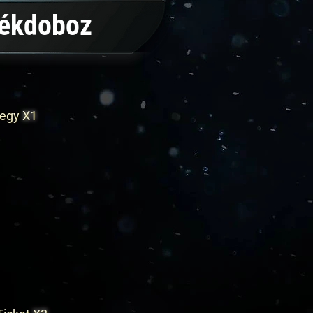
dékdoboz
 jegy
X1