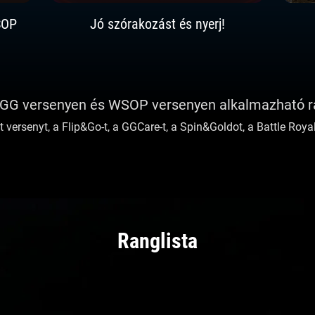
SOP
Jó szórakozást és nyerj!
GG versenyen és WSOP versenyen alkalmazható ra
 versenyt, a Flip&Go-t, a GGCare-t, a Spin&Goldot, a Battle Royale
Ranglista