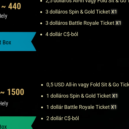
2,5 dolláros All-in vagy Fold Sit & Go
 ~ 440
3 dolláros Spin & Gold Ticket
X1
ely
3 dolláros Battle Royale Ticket
X1
4 dollár C$-ból
t Box
0,5 USD All-in vagy Fold Sit & Go Tic
 ~ 1500
1 dolláros Spin & Gold Ticket
X1
Hely
1 dollár Battle Royale Ticket
X1
2 dollár C$-ból
Box