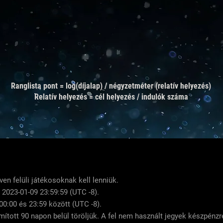
Ranglista pont = log(díjalap) / négyzetméter (relatív helyezés)
Relatív helyezés = cél helyezés / indulók száma
en felüli játékosoknak kell lenniük.
2023-01-09 23:59:59 (UTC -8).
00:00 és 23:59 között (UTC -8).
mított 90 napon belül töröljük. A fel nem használt jegyek készpénzr