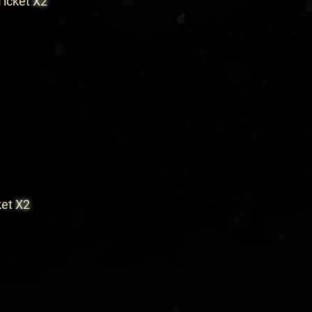
 Ticket
X2
ket
X2