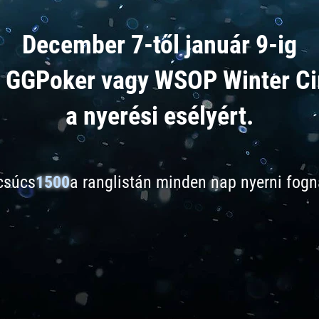
December 7-től január 9-ig
 GGPoker vagy WSOP Winter Ci
a nyerési esélyért.
csúcs
1500
a ranglistán minden nap nyerni fogn