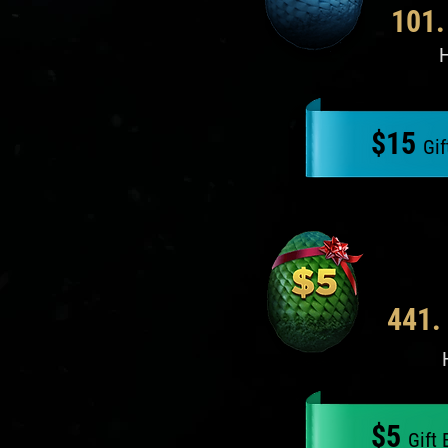
101.
H
$15
Gif
441.
$5
Gift 