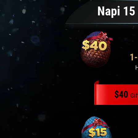
Napi 15
1
H
$40
Gif