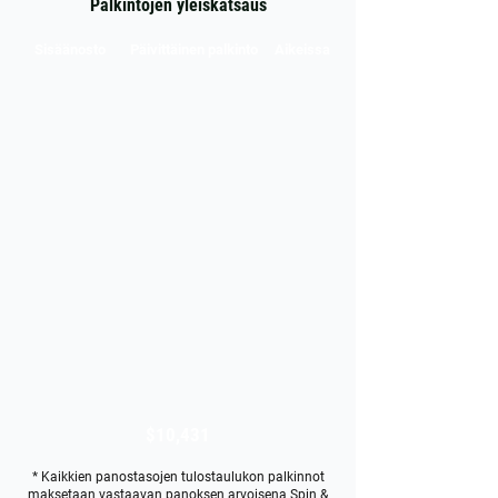
Palkintojen yleiskatsaus
Sisäänosto
Päivittäinen palkinto
Aikeissa
$10,431
* Kaikkien panostasojen tulostaulukon palkinnot
maksetaan vastaavan panoksen arvoisena Spin &