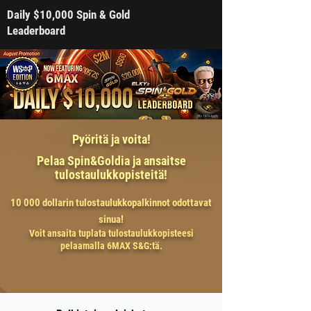
Daily $10,000 Spin & Gold
Leaderboard
Pyöritä ja voita!
Pelaa Spin&Goldia ja ansaitse
tulostaulukkopisteitä!
10 000 dollarin tulostaulukkopalkinnot odottavat
sinua!
Voit ansaita tuplata tulostaulukkopisteesi
pelaamalla 6MAX S&G:tä.