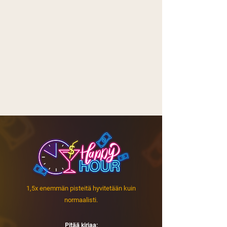
1,5x enemmän pisteitä hyvitetään kuin
normaalisti.
Pitää kirjaa: