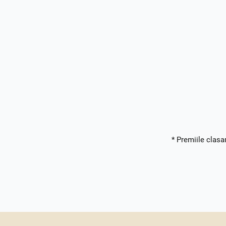
* Premiile clasa