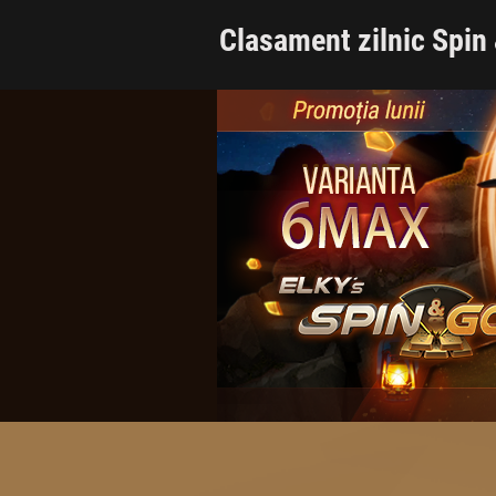
Clasament zilnic Spin