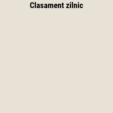
Clasament zilnic