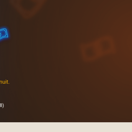
nuit.
8)