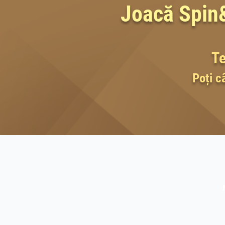
Joacă Spin&
Te
Poți c