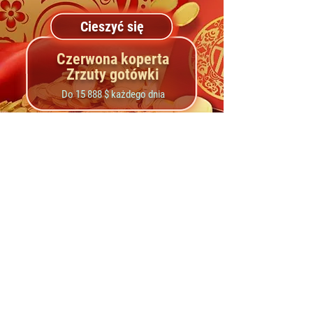
Cieszyć się
Czerwona koperta
Zrzuty gotówki
Do 15 888 $ każdego dnia
Zasady i Warunki
Aby wziąć udział w tej promocji, gracze muszą mieć ukończone
18, 19 lub 21 lat, w zależności od jurysdykcji.
Gracz znajdujący się najdalej od rozdającego otrzyma pozostałą
część kwoty dropu gotówki.
Promocja zrzutów pieniężnych z czerwoną kopertą będzie
trwała od
2023-04-28 00
:00:00 do
2023-05-31 23
:59:59 (PST).
Należy pamiętać, że pule nagród i gwarantowane jackpoty mogą
ulec zmianie, a niektóre kwoty podane na tej stronie mogą być
nieaktualne; proszę sprawdzić podane kwoty w lobby
G
GNetwork
aplikacja do aktualnych informacji o puli nagród.
Sieć GG
zastrzega sobie prawo do zmiany lub zawieszenia tej
promocji w dowolnym momencie.